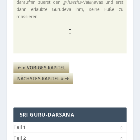
dar­aufhin zuerst den
gṛhastha
-Vaiṣṇavas und erst
dann erlaubte Guru­deva ihm, seine Füße zu
massieren.
←
‹‹ VORIGES KAPITEL
NÄCH­STES KAPITEL ››
→
SRI GURU-DARSANA
Teil 1
Teil 2