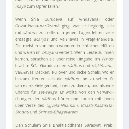
māyā
zum Opfer fallen.“
Wenn Śrīla Guru­deva auf Vṛndāvana- oder
Govardhana-
parik­ramā
ging, war er begierig, sich
mit
sādhus
zu treffen. In jenen Tagen lebten viele
ent­sagte
ācāryas
und Vaiṣṇavas in Vraja-Maṇḍala.
Die mei­sten von ihnen wohnten in ein­fa­chen Hütten
und waren im
bha­jana
ver­tieft. Wenn Leute zu ihnen
kamen, spra­chen sie über reine Hin­gabe. Im Winter
brachte Śrīla Guru­deva den
sādhus
und
niṣki­ñ­cana
-
Vaiṣṇavas Decken, Pull­over und dicke Schals. Wo er
hinkam, freuten sich die
sādhus
, ihn zu sehen. Er
sah es als Gele­gen­heit, ihnen zu dienen, und als eine
Chance für
sat-saṅga
. Er wollte von den Ver­wirk­li­
chungen der
sādhus
hören und sprach mit ihnen
über Verse des
Ujjvala-Nīlamaṇi
,
Bhakti-Rasāmṛta-
Sindhu
und
Śrīmad-Bhāgavatam
.
Den Schü­lern Śrīla Bhak­ti­sid­dhānta Saras­vatī Prab­