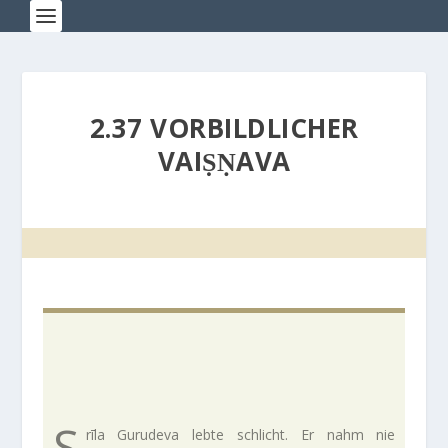
2.37 VORBILDLICHER
VAIṢṆAVA
S
rīla Guru­deva lebte schlicht. Er nahm nie