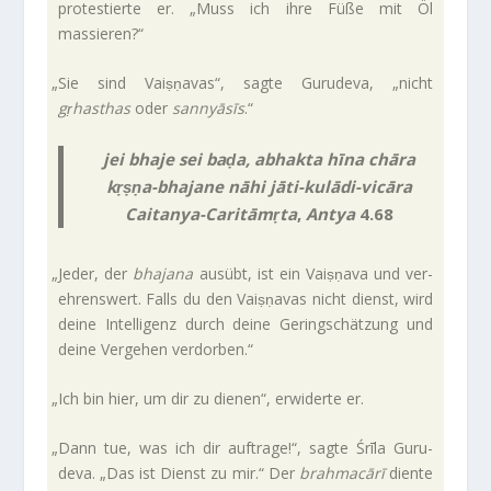
pro­te­stierte er. „Muss ich ihre Füße mit Öl
massieren?“
„
Sie sind Vaiṣṇavas“, sagte Guru­deva, „nicht
gṛhasthas
oder
san­ny­āsīs
.“
jei bhaje sei baḍa, abhakta hīna chāra
kṛṣṇa-bhajane nāhi jāti-kulādi-vicāra
Caitanya-Caritāmṛta
,
Antya
4.68
„
Jeder, der
bha­jana
ausübt, ist ein Vaiṣṇava und ver­
eh­rens­wert. Falls du den Vaiṣṇavas nicht dienst, wird
deine Intel­li­genz durch deine Gering­schät­zung und
deine Ver­gehen verdorben.“
„
Ich bin hier, um dir zu dienen“, erwi­derte er.
„
Dann tue, was ich dir auf­trage!“, sagte Śrīla Guru­
deva. „Das ist Dienst zu mir.“ Der
brah­macārī
diente