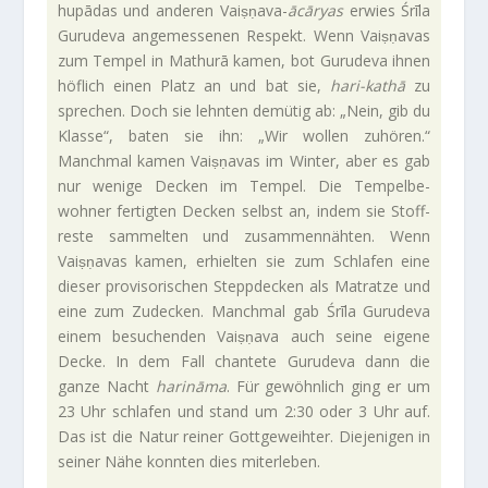
hupādas und anderen Vaiṣṇava-
ācāryas
erwies Śrīla
Guru­deva ange­mes­senen Respekt. Wenn Vaiṣṇavas
zum Tempel in Mathurā kamen, bot Guru­deva ihnen
höf­lich einen Platz an und bat sie,
hari-kathā
zu
spre­chen. Doch sie lehnten demütig ab: „Nein, gib du
Klasse“, baten sie ihn: „Wir wollen zuhören.“
Manchmal kamen Vaiṣṇavas im Winter, aber es gab
nur wenige Decken im Tempel. Die Tem­pel­be­
wohner fer­tigten Decken selbst an, indem sie Stoff­
reste sam­melten und zusam­men­nähten. Wenn
Vaiṣṇavas kamen, erhielten sie zum Schlafen eine
dieser pro­vi­so­ri­schen Stepp­decken als Matratze und
eine zum Zudecken. Manchmal gab Śrīla Guru­deva
einem besu­chenden Vaiṣṇava auch seine eigene
Decke. In dem Fall chan­tete Guru­deva dann die
ganze Nacht
harināma
. Für gewöhn­lich ging er um
23 Uhr schlafen und stand um 2:30 oder 3 Uhr auf.
Das ist die Natur reiner Gott­ge­weihter. Die­je­nigen in
seiner Nähe konnten dies miterleben.