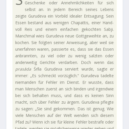
Geschenke oder Annehm­lich­keiten für sich
selbst an. In jedem Bereich seines Lebens
zeigte Guru­deva ein Vor­bild idealer Ent­sa­gung. Sein
Essen bestand aus wenigen Cha­pattis, einer Hand­
voll Reis und einem ein­fa­chen gekochten Sabji.
Manchmal wies Guru­deva neue Gott­ge­weihte an, zu
kochen. Sie folgten seiner Anwei­sung, aber weil sie
uner­fahren waren, pas­sierte es, dass sie das Essen
anbrannten, zu viel oder zu wenig salzten oder
ander­weitig Gerichte ver­darben. Doch wenn das
prasāda
Śrīla Guru­deva ser­viert wurde, sagte er
immer: „Es schmeckt vor­züg­lich.“ Guru­deva tadelte
nie­manden für Fehler im Dienst. Er wusste, dass
man Men­schen zuerst an sich binden und irgendwie
bei sich behalten muss, und dass es keinen Sinn
macht, sich über Fehler zu ärgern. Guru­deva pflegte
zu sagen: „Sie sind gekommen. Das ist genug. Wie
viele Men­schen auf der Welt wenden sich diesem
Pfad zu? Wenn ich sie für kleine Fehler bestrafe oder
tadele, werden sie mög­li­cher­weise wieder gehen und