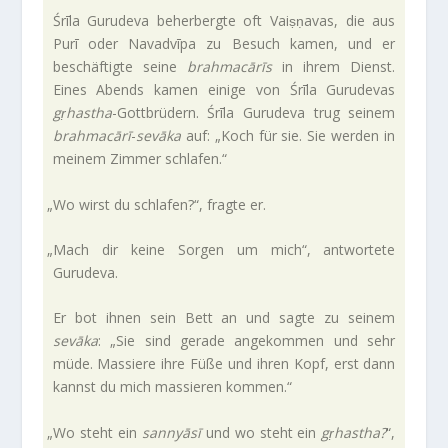
Śrīla Guru­deva beher­bergte oft Vaiṣṇavas, die aus
Purī oder Nav­ad­vīpa zu Besuch kamen, und er
beschäf­tigte seine
brah­macārīs
in ihrem Dienst.
Eines Abends kamen einige von Śrīla Guru­devas
gṛhastha
-Gott­brü­dern. Śrīla Guru­deva trug seinem
brah­macārī
-
sevāka
auf: „Koch für sie. Sie werden in
meinem Zimmer schlafen.“
„
Wo wirst du schlafen?“, fragte er.
„
Mach dir keine Sorgen um mich“, ant­wor­tete
Gurudeva.
Er bot ihnen sein Bett an und sagte zu seinem
sevāka
: „Sie sind gerade ange­kommen und sehr
müde. Mas­siere ihre Füße und ihren Kopf, erst dann
kannst du mich mas­sieren kommen.“
„
Wo steht ein
san­nyāsī
und wo steht ein
gṛhastha?
“,