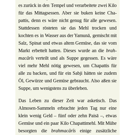
es zurück in den Tempel und ver­ar­bei­tete zwei Kilo
für das Mit­tags­essen. Aber sie buken keine Cha­
pattis, denn es wäre nicht genug für alle gewesen.
Statt­dessen rösteten sie das Mehl trocken und
kochten es in Wasser aus der Yamunā, gemischt mit
Salz, Spinat und etwas altem Gemüse, das sie vom
Markt erbet­telt hatten. Dieses wurde an die
brah­
macārīs
ver­teilt und als Suppe gegessen. Es wäre
viel mehr Mehl nötig gewesen, um Cha­pattis für
alle zu backen, und für ein Sabji hätten sie zudem
Öl, Gewürze und Gemüse gebraucht. Also aßen sie
Suppe, um wenig­stens zu überleben.
Das Leben zu dieser Zeit war aske­tisch. Das
Almosen-Sammeln erbrachte jeden Tag nur eine
klein wenig Geld ‒ fünf oder zehn Paisā ‒, etwas
Gemüse und ein paar Kilo Cha­pat­ti­mehl. Mit Mühe
besorgten die
brah­macārīs
einige zusätz­liche