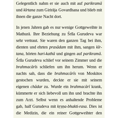
Gele­gent­lich nahm er sie auch mit auf
parik­ramā
und
kīr­tana
zum Gir­irāja Govardhana und blieb mit
ihnen die ganze Nacht dort.
In jenen Jahren gab es nur wenige Gott­ge­weihte in
Mathurā. Ihre Bezie­hung zu Śrīla Guru­deva war
sehr ver­traut. Sie waren den ganzen Tag bei ihm,
dienten und ehrten
prasādam
mit ihm, sangen
kīr­
tana
, hörten
hari-kathā
und gingen auf
parik­ramā
.
Śrīla Guru­deva schlief vor seinem Zimmer und die
brah­macārīs
schliefen um ihn herum. Wenn er
nachts sah, dass die
brah­macārīs
von Mos­kitos
gesto­chen wurden, deckte er sie mit seinem
eigenen
chādar
zu. Wurde ein
brah­macārī
krank,
küm­merte er sich lie­be­voll um ihn und brachte ihn
zum Arzt. Selbst wenn es anhal­tende Pro­bleme
gab, half Guru­deva mit
kṛṣṇa-bhakti-rasa
. Dies ist
die Medizin, die ein reiner Gott­ge­weihter den