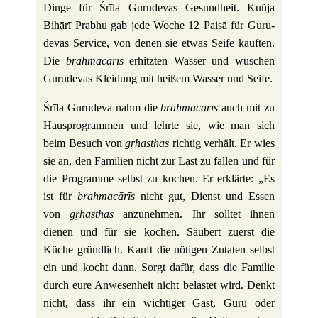
Dinge für Śrīla Guru­devas Gesund­heit. Kuñja
Bihārī Prabhu gab jede Woche 12 Paisā für Guru­
devas Ser­vice, von denen sie etwas Seife kauften.
Die
brah­macārīs
erhitzten Wasser und wuschen
Guru­devas Klei­dung mit heißem Wasser und Seife.
Śrīla Guru­deva nahm die
brah­macārīs
auch mit zu
Haus­pro­grammen und lehrte sie, wie man sich
beim Besuch von
gṛhasthas
richtig ver­hält. Er wies
sie an, den Fami­lien nicht zur Last zu fallen und für
die Pro­gramme selbst zu kochen. Er erklärte: „Es
ist für
brah­macārīs
nicht gut, Dienst und Essen
von
gṛhasthas
anzu­nehmen. Ihr solltet ihnen
dienen und für sie kochen. Säu­bert zuerst die
Küche gründ­lich. Kauft die nötigen Zutaten selbst
ein und kocht dann. Sorgt dafür, dass die Familie
durch eure Anwe­sen­heit nicht bela­stet wird. Denkt
nicht, dass ihr ein wich­tiger Gast, Guru oder