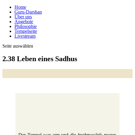
Home
Guru-Darshan
Über uns
Angebote
Philosophie
Tempelseite
Livestream
Seite auswählen
2.38 Leben eines Sadhus
D
er Tempel war arm und die
brah­macārīs
mager.