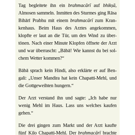
Tag beglei­tete ihn ein
brah­macārī
auf
bhikṣā
,
Almosen sam­meln. Inmitten des Sturmes ging Rāsa
Bihārī Prabhu mit einem
brah­macārī
zum Kran­
ken­haus. Beim Haus des Arztes ange­kommen,
klopfte er laut an die Tür, um den Wind zu über­
tönen. Nach einer Minute Klopfen öff­nete der Arzt
und war über­rascht: „Bābā! Wie kannst du bei sol­
chem Wetter kommen?“
Bābā sprach kein Hindi, also erklärte er auf Ben­
gali: „Unser Man­dira hat kein Chapatti-Mehl, und
die Gott­ge­weihten hungern.“
Der Arzt ver­stand ihn und sagte: „Ich habe nur
wenig Mehl im Haus. Lass uns wel­ches kaufen
gehen.“
Die drei gingen zum Markt und der Arzt kaufte
fünf Kilo Chapatti-Mehl. Der
brah­macārī
brachte