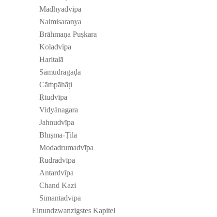
Mad­hyad­vipa
Nai­mi­sa­ranya
Brāh­maṇa Puṣ­kara
Kolad­vīpa
Har­italā
Samud­ra­gaḍa
Cāṁpāhāṭi
Ṛtud­vīpa
Vidy­ā­na­gara
Jah­nud­vīpa
Bhīṣma-Ṭilā
Moda­drum­ad­vīpa
Rud­rad­vīpa
Ant­ard­vīpa
Chand Kazi
Sīmant­ad­vīpa
Ein­und­zwan­zig­stes Kapitel