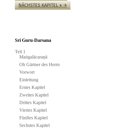
NÄCH­STES KAPITEL ››
→
Sri Guru-Darsana
Teil 1
Maṅ­galā­ca­raṇā
Oh Gärtner des Herrn
Vor­wort
Ein­lei­tung
Erstes Kapitel
Zweites Kapitel
Drittes Kapitel
Viertes Kapitel
Fünftes Kapitel
Sech­stes Kapitel