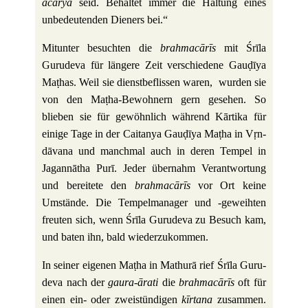
ācārya
seid. Behaltet immer die Hal­tung eines
unbe­deu­tenden Die­ners bei.“
Mit­unter besuchten die
brah­macārīs
mit Śrīla
Guru­deva für län­gere Zeit ver­schie­dene Gauḍīya
Maṭhas. Weil sie dienst­be­flissen waren, wurden sie
von den Maṭha-Bewohnern gern gesehen. So
blieben sie für gewöhn­lich wäh­rend Kār­tika für
einige Tage in der Cai­tanya Gauḍīya Maṭha in Vṛn­
dā­vana und manchmal auch in deren Tempel in
Jagan­nātha Purī. Jeder über­nahm Ver­ant­wor­tung
und berei­tete den
brah­macārīs
vor Ort keine
Umstände. Die Tem­pel­ma­nager und ‑geweihten
freuten sich, wenn Śrīla Guru­deva zu Besuch kam,
und baten ihn, bald wiederzukommen.
In seiner eigenen Maṭha in Mathurā rief Śrīla Guru­
deva nach der
gaura-ārati
die
brah­macārīs
oft für
einen ein- oder zwei­stün­digen
kīr­tana
zusammen.