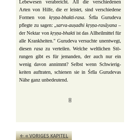
Lebe­wesen ver­ab­reicht. All die ver­schie­denen
Arten von Hilfe, die er lei­stet, sind ver­schie­dene
Formen von
kṛṣṇa-bhakti-rasa
. Śrīla Guru­deva
pflegte zu sagen: „
sarva-auṣadhi kṛṣṇa-rasāyana
‒
der Nektar von
kṛṣṇa-bhakti
ist das All­heil­mittel für
alle Krank­heiten." Guru­deva ver­suchte unent­wegt,
diesen
rasa
zu ver­teilen. Welche welt­li­chen Stö­
rungen gibt es für jemanden, der auch nur ein
wenig davon annimmt? Selbst wenn Schwie­rig­
keiten auf­traten, schienen sie in Śrīla Guru­devas
Nähe ganz unbedeutend.
←
‹‹ VORIGES KAPITEL