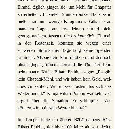
Einmal täg­lich gingen sie, um Mehl für Cha­pattis
zu erbet­teln. In vielen Stunden außer Haus sam­
melten sie nur wenige Kilo­gramm. Falls sie an
man­chen Tagen aus irgend­einem Grund nicht
genug brachten, fasteten die
brah­macārīs
. Einmal,
in der Regen­zeit, konnten sie wegen eines
schweren Sturms drei Tage lang keine Spenden
sam­meln. Als sie dem Sturm trotzten und den­noch
hin­aus­gingen, öff­nete nie­mand die Tür. Der Tem­
pel­ma­nager, Kuñja Bihārī Prabhu, sagte: „Es gibt
kein Chapatti-Mehl, und wir haben kein Geld, wel­
ches zu kaufen. Wir müssen fasten, bis sich das
Wetter ändert.“ Kuñja Bihārī Prabhu war sehr ver­
är­gert über die Situa­tion. Er schimpfte: „Wie
können wir in diesem Wetter hinaus?“
Im Tempel lebte ein älterer Bābā namens Rāsa
Bihārī Prabhu, der über 100 Jahre alt war. Jeden