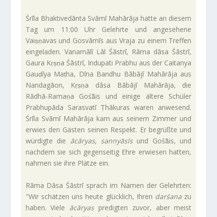
Śrīla Bhak­ti­ve­dānta Svāmī Mahārāja hatte an diesem
Tag um 11:00 Uhr Gelehrte und ange­se­hene
Vaiṣṇavas und Gos­vāmīs aus Vraja zu einem Treffen
ein­ge­laden. Vana­mālī Lāl Śāstrī, Rāma dāsa Śāstrī,
Gaura Kṛṣṇa Śāstrī, Indu­pati Prabhu aus der Cai­tanya
Gauḍīya Maṭha, Dīna Bandhu Bābājī Mahārāja aus
Nan­da­gāon, Kṛṣṇa dāsa Bābājī Mahārāja, die
Rādhā-Ramaṇa Gośā̃is und einige ältere Schüler
Prab­hupāda Saras­vatī Ṭhā­kuras waren anwe­send.
Śrīla Svāmī Mahārāja kam aus seinem Zimmer und
erwies den Gästen seinen Respekt. Er begrüßte und
wür­digte die
ācāryas
,
san­ny­āsīs
und Gośā̃is, und
nachdem sie sich gegen­seitig Ehre erwiesen hatten,
nahmen sie ihre Plätze ein.
Rāma Dāsa Śāstrī sprach im Namen der Gelehrten:
"Wir schätzen uns heute glück­lich, Ihren
darśana
zu
haben. Viele
ācāryas
pre­digten zuvor, aber meist