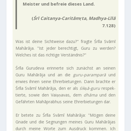
Mei­ster und befreie dieses Land.
(
Śrī Caitanya-Caritāmṛta
,
Madhya-Līlā
7.128)
Was ist deine Sicht­weise dazu?" fragte Śrīla Svāmī
Mahārāja. "Ist jeder berech­tigt, Guru zu werden?
Wel­ches ist das rich­tige Verständnis?"
Śrīla Guru­deva erin­nerte sich zunächst an seinen
Guru Mahārāja und an die
guru-paramparā
und
erwies ihnen seine Ehr­erbie­tungen. Dann brachte er
Śrīla Svāmī Mahārāja, den er als
śikṣā-guru
respek­
tierte, sowie den Vaiṣṇavas, dem
dhāma
und den
Gefährten Mahāprabhus seine Ehr­erbie­tungen dar.
Er betete zu Śrīla Svāmī Mahārāja: "Mögen deine
Gnade und die Seg­nungen meines Guru Mahārājas
durch meine Worte zum Aus­druck kommen. Ich