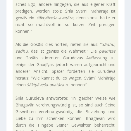
sches Ego, andere hin­gegen, die aus eigener Kraft
pre­digen, werden stolz. Śrīla Svāmī Mahārāja ist
gewiß ein
śāktyāveśa-avatāra
, denn sonst hätte er
nicht so macht­voll in so kurzer Zeit pre­digen
können."
Als die Gośā̃is dies hörten, riefen sie aus: "
Sādhu
,
sādhu
, das ist gewiss die Wahr­heit." Die
paṇḍitas
und Gośā̃is stimmten Guru­devas Auf­fas­sung zu;
einige der Gauḍīyas jedoch waren auf­ge­bracht und
anderer Ansicht. Später for­derten sie Guru­deva
heraus: "Wie kannst du es wagen, Svāmī Mahārāja
einen
śāktyāveśa-avatāra
zu nennen!"
Śrīla Guru­deva ant­wor­tete: "In glei­cher Weise wie
Bha­gavān ver­eh­rungs­würdig ist, so sind auch Seine
Geweihten ver­eh­rungs­würdig, die Bezie­hung und
Liebe zu Ihm schenken können. Bha­gavān wird
durch die Hin­gabe Seiner Geweihten beherrscht.