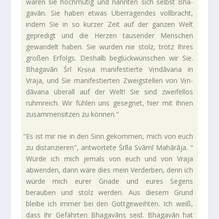
waren sie hoch­mütig und nannten sich selbst Bha­
gavān. Sie haben etwas Über­ra­gendes voll­bracht,
indem Sie in so kurzer Zeit auf der ganzen Welt
gepre­digt und die Herzen tau­sender Men­schen
gewan­delt haben. Sie wurden nie stolz, trotz Ihres
großen Erfolgs. Des­halb beglück­wün­schen wir Sie.
Bha­gavān Śrī Kṛṣṇa mani­fe­stierte Vṛn­dā­vana in
Vraja, und Sie mani­fe­stierten Zweig­stellen von Vṛn­
dā­vana überall auf der Welt! Sie sind zwei­fellos
ruhm­reich. Wir fühlen uns gesegnet, hier mit Ihnen
zusam­men­sitzen zu können."
"
Es ist mir nie in den Sinn gekommen, mich von euch
zu distan­zieren", ant­wor­tete Śrīla Svāmī Mahārāja. "
Würde ich mich jemals von euch und von Vraja
abwenden, dann wäre dies mein Ver­derben, denn ich
würde mich eurer Gnade und eures Segens
berauben und stolz werden. Aus diesem Grund
bleibe ich immer bei den Gott­ge­weihten. Ich weiß,
dass ihr Gefährten Bha­ga­vāns seid. Bha­gavān hat