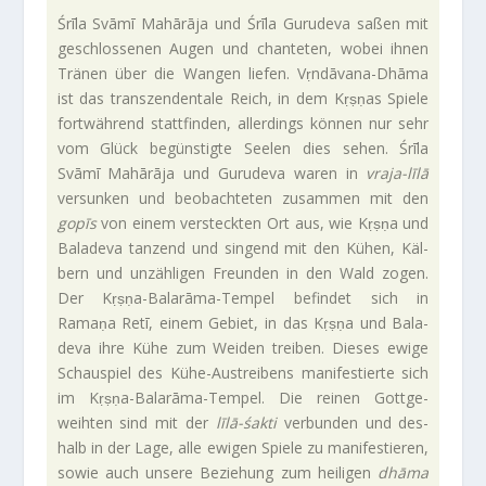
Śrīla Svāmī Mahārāja und Śrīla Guru­deva saßen mit
geschlos­senen Augen und chan­teten, wobei ihnen
Tränen über die Wangen liefen. Vṛndāvana-Dhāma
ist das tran­szen­den­tale Reich, in dem Kṛṣṇas Spiele
fort­wäh­rend statt­finden, aller­dings können nur sehr
vom Glück begün­stigte Seelen dies sehen. Śrīla
Svāmī Mahārāja und Guru­deva waren in
vraja-līlā
ver­sunken und beob­ach­teten zusammen mit den
gopīs
von einem ver­steckten Ort aus, wie Kṛṣṇa und
Bala­deva tan­zend und sin­gend mit den Kühen, Käl­
bern und unzäh­ligen Freunden in den Wald zogen.
Der Kṛṣṇa-Balarāma-Tempel befindet sich in
Ramaṇa Retī, einem Gebiet, in das Kṛṣṇa und Bala­
deva ihre Kühe zum Weiden treiben. Dieses ewige
Schau­spiel des Kühe-Austreibens mani­fe­stierte sich
im Kṛṣṇa-Balarāma-Tempel. Die reinen Gott­ge­
weihten sind mit der
līlā-śakti
ver­bunden und des­
halb in der Lage, alle ewigen Spiele zu mani­fe­stieren,
sowie auch unsere Bezie­hung zum hei­ligen
dhāma