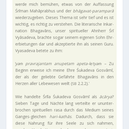
werde mich bemühen, etwas von der Auf­fas­sung
Śrīman Mahāprabhus und der
bhāgavat-paramparā
wie­der­zu­geben. Dieses Thema ist sehr tief und es ist
wichtig, es richtig zu ver­stehen. Die lite­ra­ri­sche Inkar­
na­tion Bha­ga­vāns, unser spi­ri­tu­eller Ahn­herr Śrī
Vyāsa­deva, brachte sogar seinem eigenen Sohn Ehr­
erbie­tungen dar und akzep­tierte ihn als seinen Guru.
Vya­sa­deva betete zu ihm:
'
yaṁ prav­ra­jantam anu­petam apeta-kṛtyaṁ
– Zu
Beginn erweise ich meine Ehre Śuka­deva Gos­vāmī,
der als der geliebte Gefährte Bha­ga­vāns in den
Herzen aller Lebe­wesen weilt (
2.2.2).'
SB
Wie han­delte Śrīla Śuka­deva Gos­vāmī als
ācārya
?
Sieben Tage und Nächte lang ver­teilte er unun­ter­
bro­chen spi­ri­tu­ellen rasa durch das Medium seines
Ganges-gleichen
hari-kathās
. Dadurch, dass sie
diese Nah­rung für ihre Seele zu sich nahmen,