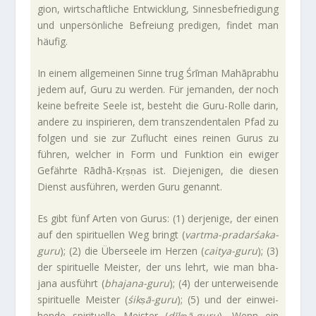
gion, wirt­schaft­liche Ent­wick­lung, Sin­nes­be­frie­di­gung
und unper­sön­liche Befreiung pre­digen, findet man
häufig.
In einem all­ge­meinen Sinne trug Śrīman Mahāprabhu
jedem auf, Guru zu werden. Für jemanden, der noch
keine befreite Seele ist, besteht die Guru-Rolle darin,
andere zu inspi­rieren, dem tran­szen­den­talen Pfad zu
folgen und sie zur Zuflucht eines reinen Gurus zu
führen, wel­cher in Form und Funk­tion ein ewiger
Gefährte Rādhā-Kṛṣṇas ist. Die­je­nigen, die diesen
Dienst aus­führen, werden Guru genannt.
Es gibt fünf Arten von Gurus: (1) der­je­nige, der einen
auf den spi­ri­tu­ellen Weg bringt (
vartma-pradarśaka-
guru
); (2) die Über­seele im Herzen (
caitya-guru
); (3)
der spi­ri­tu­elle Mei­ster, der uns lehrt, wie man bha­
jana aus­führt (
bhajana-guru
); (4) der unter­wei­sende
spi­ri­tu­elle Mei­ster (
śikṣā-guru
); (5) und der ein­wei­
hende spi­ri­tu­elle Mei­ster (
dīkṣā-guru
). Wenn ein