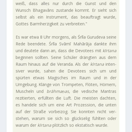
weiß, dass alles nur durch die Gunst und den
Wunsch Bha­ga­vāns zustande kommt. Er sieht sich
selbst als ein Instru­ment, das beauf­tragt wurde,
Gottes Barm­her­zig­keit zu verbreiten."
Es war etwa 8 Uhr mor­gens, als Śrīla Guru­deva seine
Rede been­dete. Śrīla Svāmī Mahārāja dankte ihm
und deu­tete dann an, dass die Devo­tees mit
kīr­tana
beginnen sollten. Seine Schüler drängten aus dem
Raum hinaus auf die Veranda. Als der
kīr­tana
inten­
siver wurde, sahen die Devo­tees sich um und
spürten etwas Magi­sches im Raum und in der
Umge­bung. Klänge von Trom­peten, Flöten, Hör­nern,
Muscheln und
brāh­maṇas
, die vedi­sche Man­tras
rezi­tierten, erfüllten die Luft. Die mei­sten dachten,
es han­dele sich um eine Art Pro­zes­sion, die unten
auf der Straße vor­beizog. Sie konnten nicht ver­
stehen, warum sie sich so glück­selig fühlten oder
warum der
kīr­tana
plötz­lich so eksta­tisch wurde.