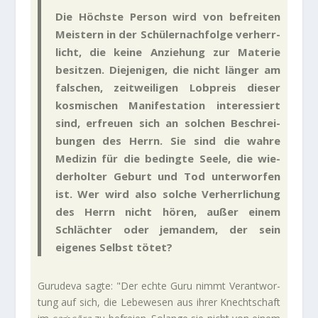
Die Höchste Person wird von befreiten
Mei­stern in der Schü­ler­nach­folge ver­herr­
licht, die keine Anzie­hung zur Materie
besitzen. Die­je­nigen, die nicht länger am
fal­schen, zeit­wei­ligen Lob­preis dieser
kos­mi­schen Mani­fe­sta­tion inter­es­siert
sind, erfreuen sich an sol­chen Beschrei­
bungen des Herrn. Sie sind die wahre
Medizin für die bedingte Seele, die wie­
der­holter Geburt und Tod unter­worfen
ist. Wer wird also solche Ver­herr­li­chung
des Herrn nicht hören, außer einem
Schlächter oder jemandem, der sein
eigenes Selbst tötet?
Guru­deva sagte: "Der echte Guru nimmt Ver­ant­wor­
tung auf sich, die Lebe­wesen aus ihrer Knecht­schaft