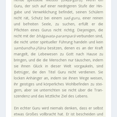
Guru, der sich auf einer nied­ri­geren Stufe der Hin­
gabe und Ver­wirk­li­chung befindet, seinen Schü­lern
nicht rät, Schutz bei einem
sad-guru
, einer reinen
und befreiten Seele, zu suchen, erfüllt er die
Pflichten eines Gurus nicht richtig. Die­je­nigen, die
nicht mit der
bhāgavata-paramparā
ver­bunden sind,
die nicht unter spi­ri­tu­eller Füh­rung han­deln und kein
sambandha-jñāna
besitzen, denen es an der Kraft
man­gelt, die Lebe­wesen zu Gott nach Hause zu
bringen, und die die Men­schen nur täu­schen, indem
sie ihnen Glück in dieser Welt vor­gau­keln, sind
Betrüger, die den Titel Guru nicht ver­dienen. Sie
locken Anhänger an, indem sie ihnen Wege weisen,
ihr gei­stiges und kör­per­li­ches Wohl­be­finden zu stei­
gern, aber sie unter­richten sie nicht über die Tran­
szen­denz und das letzt­liche Ziel des Lebens.
Ein echter Guru wird nie­mals denken, dass er selbst
etwas Großes voll­bracht hat. Er ist bescheiden und