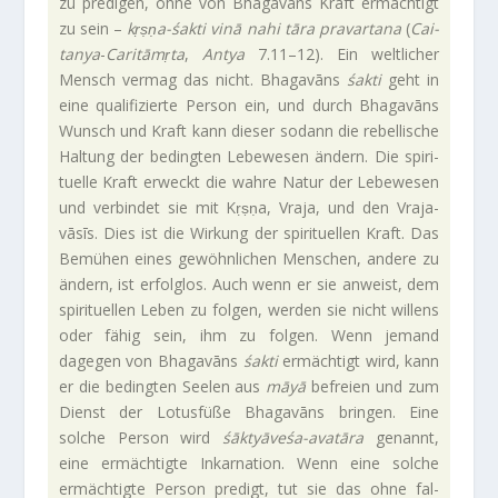
zu pre­digen, ohne von Bha­ga­vāns Kraft ermäch­tigt
zu sein –
kṛṣṇa-śakti vinā nahi tāra prav­ar­tana
(
Cai­
tanya
-
Caritāmṛta
,
Antya
7.11–12). Ein welt­li­cher
Mensch vermag das nicht. Bha­ga­vāns
śakti
geht in
eine qua­li­fi­zierte Person ein, und durch Bha­ga­vāns
Wunsch und Kraft kann dieser sodann die rebel­li­sche
Hal­tung der bedingten Lebe­wesen ändern. Die spi­ri­
tu­elle Kraft erweckt die wahre Natur der Lebe­wesen
und ver­bindet sie mit Kṛṣṇa, Vraja, und den Vra­ja­
vāsīs. Dies ist die Wir­kung der spi­ri­tu­ellen Kraft. Das
Bemühen eines gewöhn­li­chen Men­schen, andere zu
ändern, ist erfolglos. Auch wenn er sie anweist, dem
spi­ri­tu­ellen Leben zu folgen, werden sie nicht wil­lens
oder fähig sein, ihm zu folgen. Wenn jemand
dagegen von Bha­ga­vāns
śakti
ermäch­tigt wird, kann
er die bedingten Seelen aus
māyā
befreien und zum
Dienst der Lotus­füße Bha­ga­vāns bringen. Eine
solche Person wird
śāktyāveśa-avatāra
genannt,
eine ermäch­tigte Inkar­na­tion. Wenn eine solche
ermäch­tigte Person pre­digt, tut sie das ohne fal­