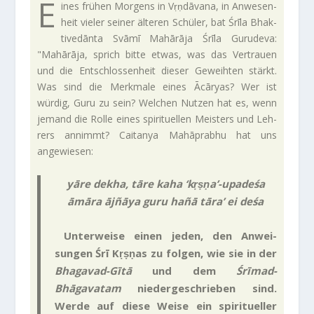
E
ines frühen Mor­gens in Vṛṇ­dā­vana, in Anwe­sen­
heit vieler seiner älteren Schüler, bat Śrīla Bhak­
ti­ve­dānta Svāmī Mahārāja Śrīla Guru­deva:
"Mahārāja, sprich bitte etwas, was das Ver­trauen
und die Ent­schlos­sen­heit dieser Geweihten stärkt.
Was sind die Merk­male eines Ācāryas? Wer ist
würdig, Guru zu sein? Wel­chen Nutzen hat es, wenn
jemand die Rolle eines spi­ri­tu­ellen Mei­sters und Leh­
rers annimmt? Cai­tanya Mahāprabhu hat uns
angewiesen:
yāre dekha, tāre kaha ‘kṛṣṇa’-upadeśa
āmāra ājñāya guru hañā tāra’ ei deśa
Unter­weise einen jeden, den Anwei­
sungen Śrī Kṛṣṇas zu folgen, wie sie in der
Bhagavad-Gītā
und dem
Śrīmad-
Bhāgavatam
nie­der­ge­schrieben sind.
Werde auf diese Weise ein spi­ri­tu­eller