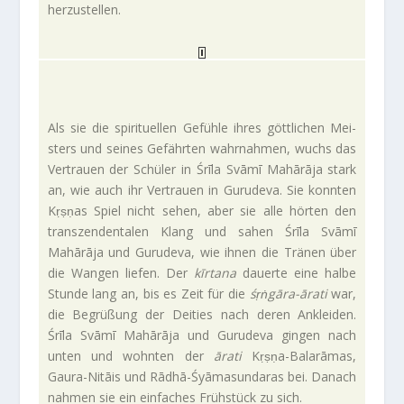
herzustellen.
Als sie die spi­ri­tu­ellen Gefühle ihres gött­li­chen Mei­
sters und seines Gefährten wahr­nahmen, wuchs das
Ver­trauen der Schüler in Śrīla Svāmī Mahārāja stark
an, wie auch ihr Ver­trauen in Guru­deva. Sie konnten
Kṛṣṇas Spiel nicht sehen, aber sie alle hörten den
tran­szen­den­talen Klang und sahen Śrīla Svāmī
Mahārāja und Guru­deva, wie ihnen die Tränen über
die Wangen liefen. Der
kīr­tana
dau­erte eine halbe
Stunde lang an, bis es Zeit für die
śṛṅgāra-ārati
war,
die Begrü­ßung der Dei­ties nach deren Ankleiden.
Śrīla Svāmī Mahārāja und Guru­deva gingen nach
unten und wohnten der
ārati
Kṛṣṇa-Balarāmas,
Gaura-Nitāis und Rādhā-Śyāmasundaras bei. Danach
nahmen sie ein ein­fa­ches Früh­stück zu sich.