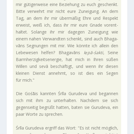
mir güti­ger­weise eine Bezie­hung zu euch geschenkt.
Bitte ver­wehrt mir nicht eure Zunei­gung. An dem
Tag, an dem ihr mir über­mäßig Ehre und Respekt
erweist, weiß ich, dass ihr mir eure Gnade vor­ent­
haltet. Solange ihr mir dagegen Zunei­gung wie
einem nahen Ver­wandten schenkt, sind auch Bha­ga­
vāns Seg­nungen mit mir. Wie könnte ich allein den
Lebe­wesen helfen? Bha­ga­vāns
kṛpā-śakti
, Seine
Barm­her­zig­keits­en­ergie, hat mich in Ihren süßen
Willen und sevā beschäf­tigt, und wenn ihr diesen
kleinen Dienst annehmt, so ist dies ein Segen
für mich."
Die Gośā̃is kannten Śrīla Guru­deva und begannen
sich mit ihm zu unter­halten. Nachdem sie sich
gegen­seitig begrüßt hatten, baten sie Guru­deva, ein
paar Worte zu sprechen.
Śrīla Guru­deva ergriff das Wort: "Es ist nicht mög­lich,