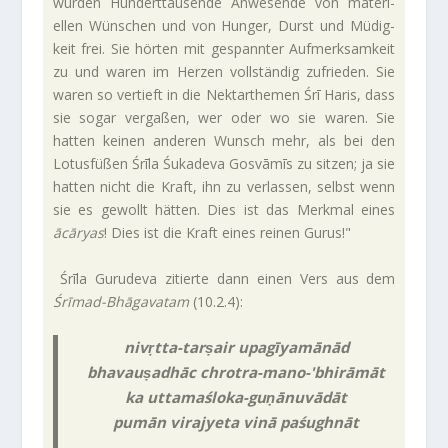
wurden Hun­dert­tau­sende Anwe­sende von mate­ri­
ellen Wün­schen und von Hunger, Durst und Müdig­
keit frei. Sie hörten mit gespannter Auf­merk­sam­keit
zu und waren im Herzen voll­ständig zufrieden. Sie
waren so ver­tieft in die Nek­tar­themen Śrī Haris, dass
sie sogar ver­gaßen, wer oder wo sie waren. Sie
hatten keinen anderen Wunsch mehr, als bei den
Lotus­füßen Śrīla Śuka­deva Gos­vāmīs zu sitzen; ja sie
hatten nicht die Kraft, ihn zu ver­lassen, selbst wenn
sie es gewollt hätten. Dies ist das Merkmal eines
ācāryas
! Dies ist die Kraft eines reinen Gurus!"
Śrīla Guru­deva zitierte dann einen Vers aus dem
Śrīmad-Bhāgavatam
(10.2.4):
nivṛtta-tarṣair upa­gīy­amānād
bhav­auṣadhāc chrotra-mano-'bhirāmāt
ka uttamaśloka-guṇānuvādāt
pumān vira­jyeta vinā paśughnāt