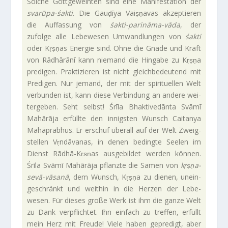
Solche Gott­ge­weihten sind eine Mani­fe­sta­tion der
svarūpa-śakti
. Die Gauḍīya Vaiṣṇavas akzep­tieren
die Auf­fas­sung von
śakti-parināma-vāda
, der
zufolge alle Lebe­wesen Umwand­lungen von
śakti
oder Kṛṣṇas Energie sind. Ohne die Gnade und Kraft
von Rād­hārānī kann nie­mand die Hin­gabe zu Kṛṣṇa
pre­digen. Prak­ti­zieren ist nicht gleich­be­deu­tend mit
Pre­digen. Nur jemand, der mit der spi­ri­tu­ellen Welt
ver­bunden ist, kann diese Ver­bin­dung an andere wei­
ter­geben. Seht selbst! Śrīla Bhak­ti­ve­dānta Svāmī
Mahārāja erfüllte den innig­sten Wunsch Cai­tanya
Mahāprabhus. Er erschuf überall auf der Welt Zweig­
stellen Vṛn­dā­vanas, in denen bedingte Seelen im
Dienst Rādhā-Kṛṣṇas aus­ge­bildet werden können.
Śrīla Svāmī Mahārāja pflanzte die Samen von
kṛṣṇa-
sevā-vāsanā
, dem Wunsch, Kṛṣṇa zu dienen, unein­
ge­schränkt und weithin in die Herzen der Lebe­
wesen. Für dieses große Werk ist ihm die ganze Welt
zu Dank ver­pflichtet. Ihn ein­fach zu treffen, erfüllt
mein Herz mit Freude! Viele haben gepre­digt, aber