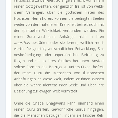
im
saṁsāra
zu befreien. Solange sie nicht von einem
reinen Gott­ge­weihten, der gänz­lich frei ist von welt­li­
chem Ver­langen, über die gött­li­chen Taten des
Höch­sten Herrn hören, können die bedingten Seelen
weder von der mate­ri­ellen Krank­heit befreit noch mit
der spi­ri­tu­ellen Wirk­lich­keit ver­bunden werden. Ein
reiner Guru wird seine Anhänger nicht in ihren
anarthas
bestärken oder sie lehren, welt­lich moti­
vierter Reli­gio­sität, wirt­schaft­li­cher Ent­wick­lung, Sin­
nes­be­frie­di­gung oder unper­sön­li­cher Befreiung zu
folgen und sie so ihres Glückes berauben. Anstatt
solche Formen des Betrugs zu unter­stützen, befreit
der reine Guru die Men­schen von illu­so­ri­schen
Anhaf­tungen an diese Welt, indem er ihnen Wissen
über die wahre Iden­tität ihrer Seele und über ihre
Bezie­hung zur ewigen Welt vermittelt.
Ohne die Gnade Bha­ga­vāns kann nie­mand einen
reinen Guru treffen. Gewöhn­liche Gurus hin­gegen,
die die Men­schen betrügen, indem sie fal­sche Reli­