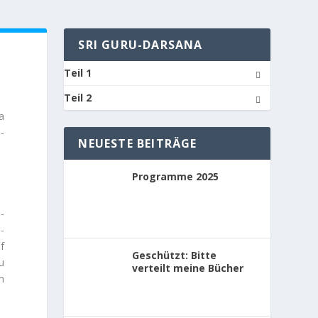
ELSEITE
LIVESTREAM
SRI GURU-DARSANA
Teil 1
Teil 2
va
­
NEUESTE BEITRÄGE
Programme 2025
­
­
f
Geschützt: Bitte
u
verteilt meine Bücher
m