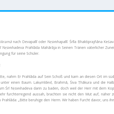
AN
ÜBER UNS
ANGEBOTE
PHILOSOPHIE
TEMP
ik­ramā
nach Deva­pallī oder Nṛsiṁha­pallī. Śrīla Bhak­ti­pra­j­ñāna Keśa
Nṛsiṁha­deva Prahlāda Mahārāja in Seinen Tränen väter­li­cher Zunei
i­gung für seine Schüler.
:
atte, nahm Er Prahlāda auf Sein Schoß und kam an diesen Ort im süd
da unter einen Baum. Lakṣmī­devī, Brahmā, Śiva Ṭhā­kura und die Halb
 um Śrī Nṛsiṁha­deva darin zu baden, doch weil der Herr mit dem Kop
 furcht­erre­gend aussah, brachten sie nicht den Mut auf, näher z
 Prahlāda: „Bitte beru­hige den Herrn. Wir haben Furcht davor, uns ih