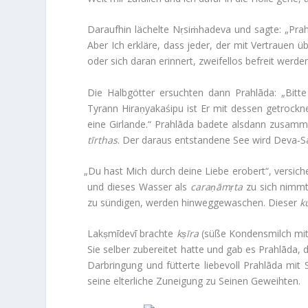
Dar­aufhin lächelte Nṛsiṁha­deva und sagte: „Prah
Aber Ich erkläre, dass jeder, der mit Ver­trauen ü
oder sich daran erin­nert, zwei­fellos befreit werden
Die Halb­götter ersuchten dann Prahlāda: „B
Tyrann Hiraṇ­y­a­kaśipu ist Er mit dessen getrock
eine Gir­lande.“ Prahlāda badete als­dann zusamm
tīrthas
. Der daraus ent­stan­dene See wird Deva-
„
Du hast Mich durch deine Liebe erobert“, ver­si­
und dieses Wasser als
caraṇāmṛta
zu sich nimmt
zu sün­digen, werden hin­weg­ge­wa­schen. Dieser
k
Lakṣmī­devī brachte
kṣīra
(süße Kon­dens­milch mi
Sie selber zube­reitet hatte und gab es Prahlāda, 
Dar­brin­gung und füt­terte lie­be­voll Prahlāda 
seine elter­liche Zunei­gung zu Seinen Geweihten.