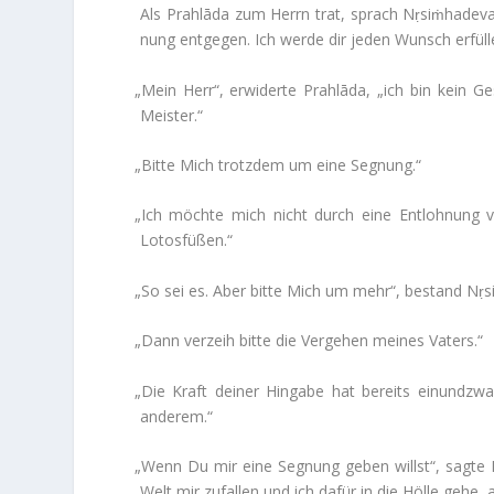
Als Prahlāda zum Herrn trat, sprach Nṛsiṁha­deva:
nung ent­gegen. Ich werde dir jeden Wunsch erfüll
„
Mein Herr“, erwi­derte Prahlāda, „ich bin kein 
Meister.“
„
Bitte Mich trotzdem um eine Segnung.“
„
Ich möchte mich nicht durch eine Ent­loh­nung v
Lotosfüßen.“
„
So sei es. Aber bitte Mich um mehr“, bestand Nṛs
„
Dann ver­zeih bitte die Ver­gehen meines Vaters.“
„
Die Kraft deiner Hin­gabe hat bereits ein­und­zw
anderem.“
„
Wenn Du mir eine Seg­nung geben willst“, sagte 
Welt mir zufallen und ich dafür in die Hölle gehe, 