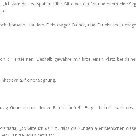
 „Ich kam dir erst spät zu Hilfe. Bitte ver­zeih Mir und nimm eine Seg
en.“
Geschäfts­mann, son­dern Dein ewiger Diener, und Du bist mein ewige
on dir ent­fernen. Des­halb gewähre mir bitte einen Platz bei deine
iṁha­deva auf einer Segnung.
anzig Gene­ra­tionen deiner Familie befreit. Frage des­halb nach etwa
Prahlāda, „so bitte ich darum, dass die Sünden aller Men­schen diese
aber Du bitte jeden befreist.“