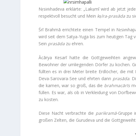
Nṛsiṁha­deva erklärte: „Lakṣmī wird ab jetzt je
respekt­voll besucht und Mein
kṣīra-prasāda
zu si
Śrī Brahmā errich­tete einen Tempel in Nṛsiṁha­pallī
wird seit dem Satya-Yuga bis zum heu­tigen Tag v
Sein
prasāda
zu ehren.
Ācārya Kesarī hatte die Gott­ge­weihten ange­
Bewohner der umlie­genden Dörfer zu kochen. G
füllten es in drei Meter breite Erd­lö­cher, die mi
Deva-Sarovara-See und ehrten dann
prasāda
. D
die kamen, war so groß, das die
brah­macārīs
meh
füllen. Es war, als ob in Ver­klei­dung von Dorf­
zu kosten.
Diese Nacht ver­brachte die
parik­ramā
-Gruppe i
großen Zelten, die Guru­deva und die Gott­ge­weiht