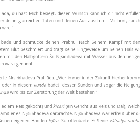
lāda, du hast Mich besiegt, diesen Wunsch kann ich dir nicht erfüllen
ber deine glor­rei­chen Taten und deinen Aus­tausch mit Mir hört, spric
 wird.“
itte bade und schmücke deinen Prabhu. Nach Seinem Kampf mit de
­netem Blut beschmiert und trägt seine Ein­ge­weide um Seinen Hals wi
en mit den Halb­göt­tern Śrī Nṛsiṁha­deva mit Wasser aus den hei­lige
Sarovara genannt.
cherte Nṛsiṁha­deva Prahlāda. „Wer immer in der Zukunft hierher komm
 oder in diesem
kuṇḍa
badet, dessen Sünden und sogar die Nei­gung
uṇḍa
wird bis zur Zer­stö­rung der Welt bestehen.“
t edlem Reis gekocht) und
kicari
(ein Gericht aus Reis und Dāl), welch
damit er es Nṛsiṁha­deva dar­brachte. Nṛsiṁha­deva war erfreut über di
mit Seinen eigenen Händen
kṣīra
. So offen­barte Er Seine
vātsalya-sneh