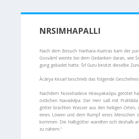
HOME
GURU-DARSH
NRSIMHAPALLI
Nach dem Besuch Harihara-Kṣetras kam der
par
Gos­vāmī weinte bei dem Gedanken daran, wie Śrī 
gung gebadet hatte. Śrī Guru besitzt die­selbe Zune
Ācārya Kesarī beschrieb das fol­gende Geschehnis
Nachdem Nṛsiṁha­deva Hiraṇ­y­a­kaśipu getötet h
öst­li­chen Nav­ad­vīpa. Der Herr saß mit Prahlā
götter brachten Wasser aus den hei­ligen Orten,
eines Löwen und dem Rumpf eines Men­schen sehr
kommen. Die Halb­götter wandten sich des­halb an
zu nähern.“