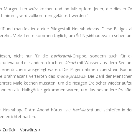
den Morgen hier
kṣīra
kochen und ihn Mir opfern. Jeder, der diesen Or
ch nimmt, wird voll­kommen geläu­tert werden.“
 und mani­fe­stierte eine Bild­ge­stalt Nṛsiṁha­devas. Diese Bild­ge­sta
er­ehrt. Viele Leute kommen täg­lich, um Śrī Nṛsiṁha­deva zu sehen un
wiesen, nicht nur für die
parik­ramā
-Gruppe, son­dern auch für di
uru­deva und die anderen kochten
kicari
mit Wasser aus dem See un
t Lei­nen­tü­chern aus­ge­legt waren. Die Pilger nahmen zuerst ein Bad 
ie Brah­macārīs ver­teilten das
mahā-prasāda
. Die Zahl der Men­schen
­rere Male kochen mussten, um die rie­sigen Erd­lö­cher wieder auf­zu
be­woh­nern alle Halb­götter gekommen waren, um das beson­dere Prasād
n Nṛsiṁha­pallī. Am Abend hörten sie
hari-kathā
und schliefen in de
en errichtet hatten.
< Zurück
Vor­wärts >